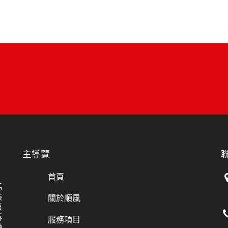
主導覽
首頁
馬
裝
關於順風
泵
拆
服務項目
軸