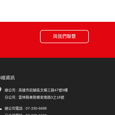
與我們聯繫
聯絡資訊
總公司 : 高雄市前鎮區文橫三路47號9樓
分公司 :
雲林縣東勢鄉安南路3之18號
總公司電話 :
07-330-6688