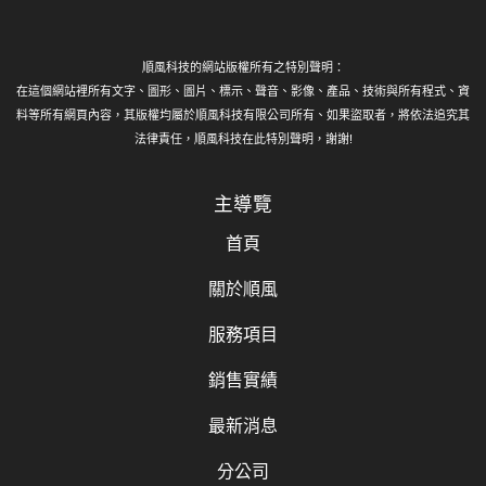
順風科技的網站版權所有之特別聲明：
在這個網站裡所有文字、圖形、圖片、標示、聲音、影像、產品、技術與所有程式、資
料等所有網頁內容，其版權均屬於順風科技有限公司所有、如果盜取者，將依法追究其
法律責任，順風科技在此特別聲明，謝謝!
主導覽
首頁
關於順風
服務項目
銷售實績
最新消息
分公司