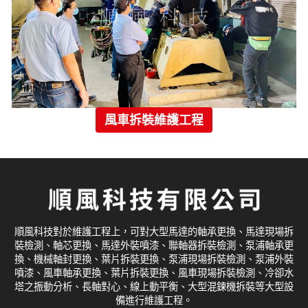
風車拆裝維護工程
順風科技對於維護工程上，可對大型馬達的軸承更換、馬達現場拆
裝檢測、軸芯更換、馬達外裝噴漆、聯軸器拆裝檢測、泵浦軸承更
換、機械軸封更換、葉片拆裝更換、泵浦現場拆裝檢測、泵浦外裝
噴漆、風車軸承更換、葉片拆裝更換、風車現場拆裝檢測、冷卻水
塔之振動分析、長軸對心、線上動平衡、大型混鍊機拆裝等大型設
備進行維護工程。