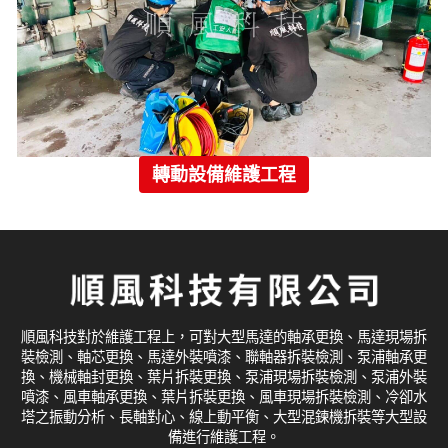
轉動設備維護工程
順風科技對於維護工程上，可對大型馬達的軸承更換、馬達現場拆
裝檢測、軸芯更換、馬達外裝噴漆、聯軸器拆裝檢測、泵浦軸承更
換、機械軸封更換、葉片拆裝更換、泵浦現場拆裝檢測、泵浦外裝
噴漆、風車軸承更換、葉片拆裝更換、風車現場拆裝檢測、冷卻水
塔之振動分析、長軸對心、線上動平衡、大型混鍊機拆裝等大型設
備進行維護工程。