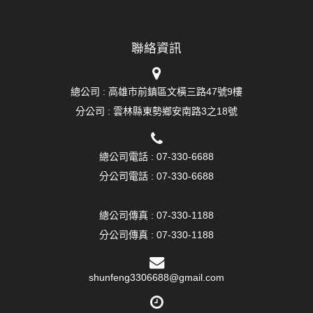
聯絡資訊
總公司 : 高雄市前鎮區文橫三路47號9樓
分公司 :
雲林縣東勢鄉安南路3之18號
總公司電話 :
07-330-6688
分公司電話 :
07-330-6688
總公司傳真 :
07-330-1188
分公司傳真 : 07-330-1188
shunfeng3306688@gmail.com