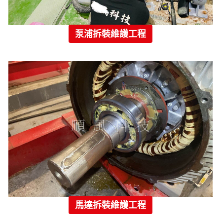
泵浦拆裝維護工程
馬達拆裝維護工程