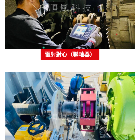
雷射對心（聯軸器）