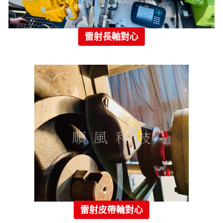
雷射長軸對心
雷射皮帶輪對心