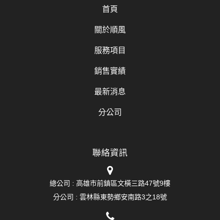
首頁
關於順風
服務項目
銷售實績
最新消息
分公司
聯絡資訊
總公司 : 高雄市前鎮區文橫三路47號9樓
分公司 :
雲林縣東勢鄉安南路3之18號