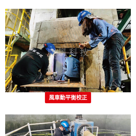
風車動平衡校正