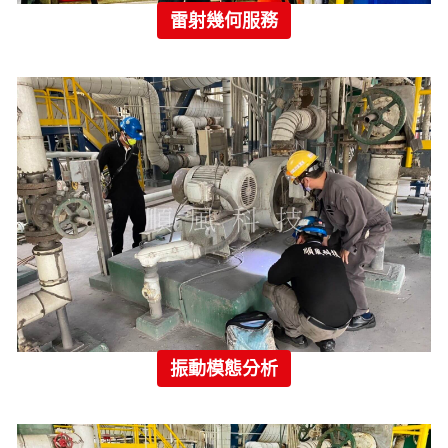
雷射幾何服務
振動模態分析