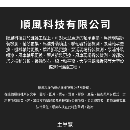
順風科技對於維護工程上，可對大型馬達的軸承更換、馬達現場拆
裝檢測、軸芯更換、馬達外裝噴漆、聯軸器拆裝檢測、泵浦軸承更
換、機械軸封更換、葉片拆裝更換、泵浦現場拆裝檢測、泵浦外裝
噴漆、風車軸承更換、葉片拆裝更換、風車現場拆裝檢測、冷卻水
塔之振動分析、長軸對心、線上動平衡、大型混鍊機拆裝等大型設
備進行維護工程。
順風科技的網站版權所有之特別聲明：
在這個網站裡所有文字、圖形、圖片、標示、聲音、影像、產品、技術與所有程式、資
料等所有網頁內容，其版權均屬於順風科技有限公司所有、如果盜取者，將依法追究其
法律責任，順風科技在此特別聲明，謝謝!
主導覽