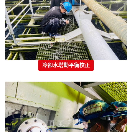
冷卻水塔動平衡校正