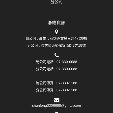
分公司
聯絡資訊
總公司 : 高雄市前鎮區文橫三路47號9樓
分公司 :
雲林縣東勢鄉安南路3之18號
總公司電話 :
07-330-6688
分公司電話 :
07-330-6688
總公司傳真 :
07-330-1188
分公司傳真 : 07-330-1188
shunfeng3306688@gmail.com