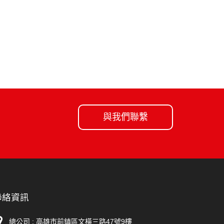
與我們聯繫
聯絡資訊
總公司 : 高雄市前鎮區文橫三路47號9樓