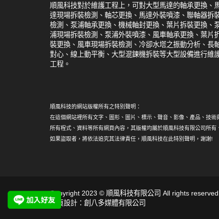
順風科技對於維護工程上，可對大型馬達的軸承更換、
達現場拆裝檢測、軸芯更換、馬達外裝噴漆、聯軸器拆
檢測、泵浦軸承更換、機械軸封更換、葉片拆裝更換、
浦現場拆裝檢測、泵浦外裝噴漆、風車軸承更換、葉片
裝更換、風車現場拆裝檢測、冷卻水塔之振動分析、長
對心、線上動平衡、大型混鍊機拆裝等大型設備進行維
工程。
順風科技的網站版權所有之特別聲明：
在這個網站裡所有文字、圖形、圖片、標示、聲音、影像、產品、技術
所有程式、資料等所有網頁內容，其版權均屬於順風科技有限公司所有
如果盜取者，將依法追究其法律責任，順風科技在此特別聲明，謝謝!
Copyright 2023 © 順風科技有限公司 All rights reserved
網頁設計：創八多媒體有限公司