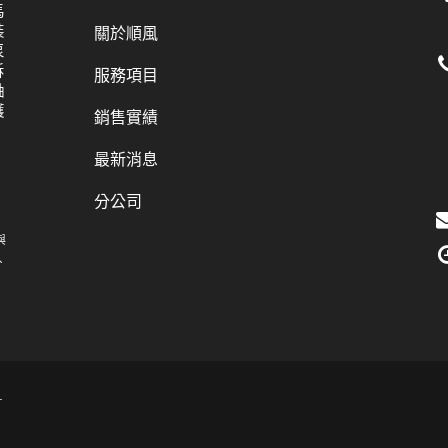
馬
裝
關於順風
泵
拆
服務項目
軸
護
銷售實績
最新消息
分公司
與
、
.