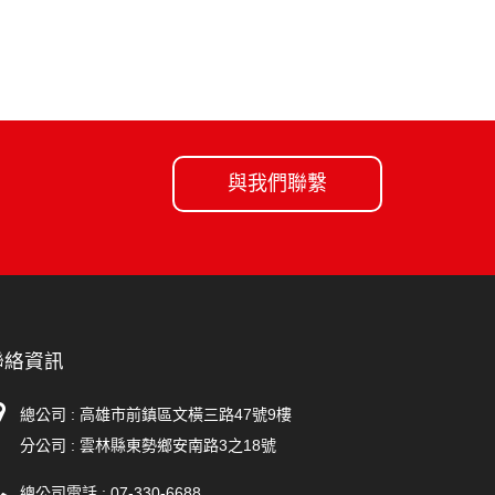
與我們聯繫
聯絡資訊
總公司 : 高雄市前鎮區文橫三路47號9樓
分公司 :
雲林縣東勢鄉安南路3之18號
總公司電話 :
07-330-6688