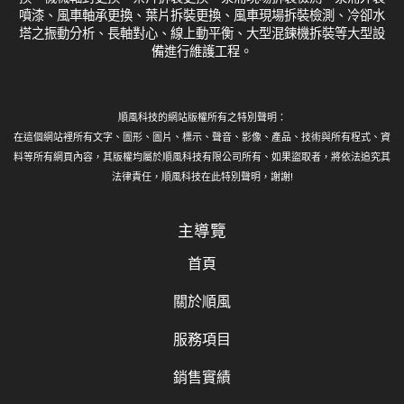
噴漆、風車軸承更換、葉片拆裝更換、風車現場拆裝檢測、冷卻水
塔之振動分析、長軸對心、線上動平衡、大型混鍊機拆裝等大型設
備進行維護工程。
順風科技的網站版權所有之特別聲明：
在這個網站裡所有文字、圖形、圖片、標示、聲音、影像、產品、技術與所有程式、資
料等所有網頁內容，其版權均屬於順風科技有限公司所有、如果盜取者，將依法追究其
法律責任，順風科技在此特別聲明，謝謝!
主導覽
首頁
關於順風
服務項目
銷售實績